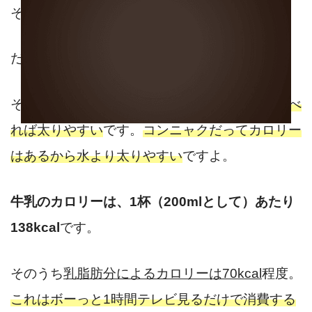
そりゃそうですよね。だって、
水は０kcal
だもの。
そんなこと言いだしたら、
なんだって水にくらべ
れば太りやすい
です。
コンニャクだってカロリー
はあるから水より太りやすい
ですよ。
牛乳のカロリーは、1杯（200mlとして）あたり
138kcal
です。
そのうち
乳脂肪分によるカロリーは70kcal
程度。
これはボーっと1時間テレビ見るだけで消費する