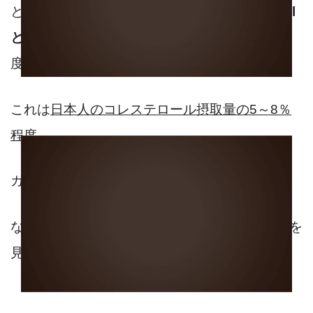
という情報も目にしましたが、
牛乳1杯（200ml
として）あたりのコレステロールの量は25㎎
程
度です。
これは
日本人のコレステロール摂取量の5～8％
程度
。
カロリーとおなじように、
牛乳でコレステロールが！
なんて牛乳のせいにする時間があれば、食生活を
見直しましょう。