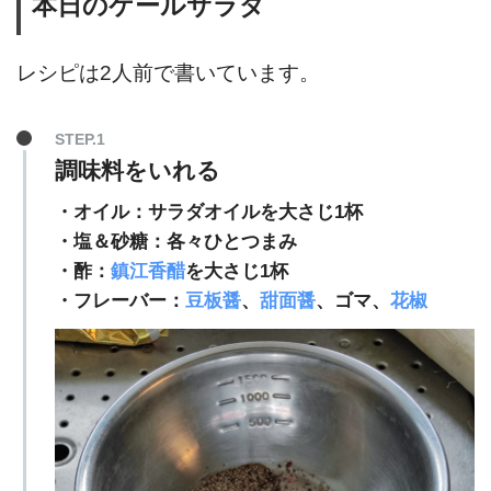
本日のケールサラダ
レシピは2人前で書いています。
STEP.1
調味料をいれる
・オイル：サラダオイルを大さじ1杯
・塩＆砂糖：各々ひとつまみ
・酢：
鎮江香醋
を大さじ1杯
・フレーバー：
豆板醤
、
甜面醤
、ゴマ、
花椒