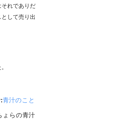
はそれでありだ
スとして売り出
た。
:
青汁のこと
ちょらの青汁