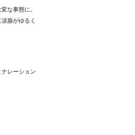
大変な事態に。
に涙腺がゆるく
とナレーション