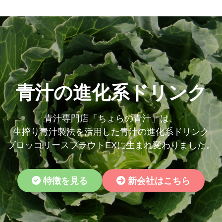
青汁の進化系ドリンク
青汁専門店「ちょらの青汁」は、
生搾り青汁製法を活用した青汁の進化系ドリンク
ブロッコリースプラウトEXに生まれ変わりました。
特徴を見る
新会社はこちら