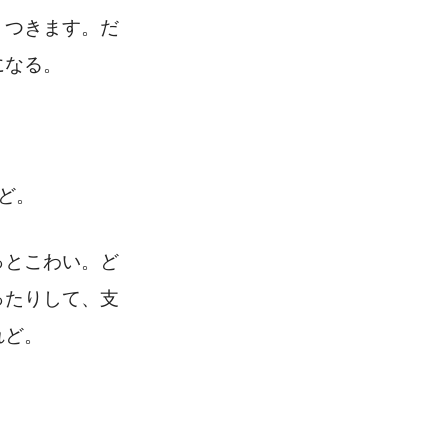
くつきます。だ
になる。
ど。
っとこわい。ど
ったりして、支
れど。
。