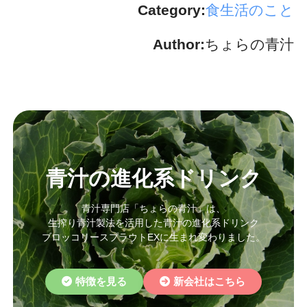
Category:
食生活のこと
Author:
ちょらの青汁
青汁の進化系ドリンク
青汁専門店「ちょらの青汁」は、
生搾り青汁製法を活用した青汁の進化系ドリンク
ブロッコリースプラウトEXに生まれ変わりました。
特徴を見る
新会社はこちら